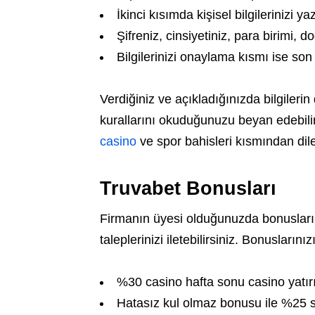
İkinci kısımda kişisel bilgilerinizi y
Şifreniz, cinsiyetiniz, para birimi, do
Bilgilerinizi onaylama kısmı ise so
Verdiğiniz ve açıkladığınızda bilgilerin
kurallarını okuduğunuzu beyan edebilirs
casino
ve spor bahisleri kısmından diled
Truvabet Bonusları
Firmanın üyesi olduğunuzda bonusların
taleplerinizi iletebilirsiniz. Bonusların
%30 casino hafta sonu casino yatı
Hatasız kul olmaz bonusu ile %25 