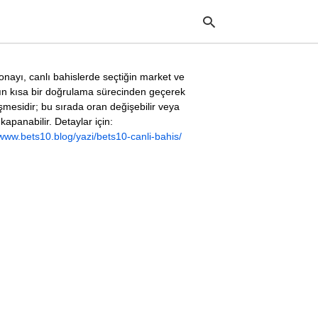
nayı, canlı bahislerde seçtiğin market ve
ın kısa bir doğrulama sürecinden geçerek
şmesidir; bu sırada oran değişebilir veya
Typ
kapanabilir. Detaylar için:
your
sea
/www.bets10.blog/yazi/bets10-canli-bahis/
que
and
hit
ente