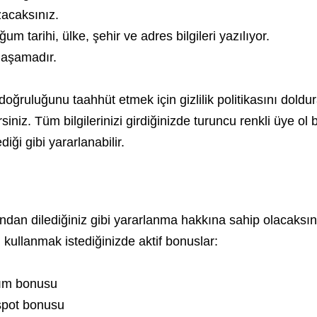
azacaksınız.
ğum tarihi, ülke, şehir ve adres bilgileri yazılıyor.
n aşamadır.
 doğruluğunu taahhüt etmek için gizlilik politikasını doldur
iniz. Tüm bilgilerinizi girdiğinizde turuncu renkli üye ol 
iği gibi yararlanabilir.
dan dilediğiniz gibi yararlanma hakkına sahip olacaksın
ızı kullanmak istediğinizde aktif bonuslar:
rım bonusu
spot bonusu